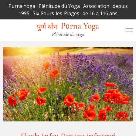
Purna Yoga · Plénitude du Yoga · Association · depuis
Passer
1995 · Six-Fours-les-Plages · de 16 à 116 ans
au
contenu
principal