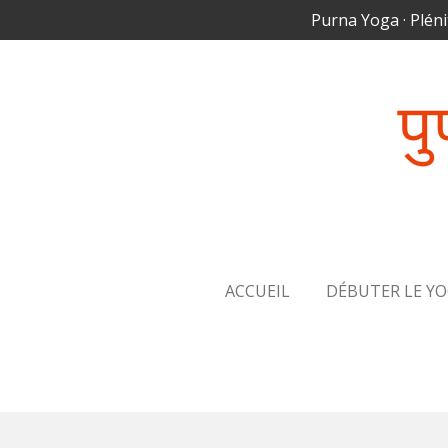
Purna Yoga · Pléni
Passer
au
contenu
principal
ACCUEIL
DÉBUTER LE Y