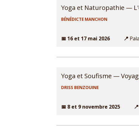
Yoga et Naturo
B
É
N
É
DICTE MANCHON
📅 16 et 17 mai 2026 📍
Pala
Yoga et Soufisme — Voyage 
DRISS BENZOUINE
📅 8 et 9 novembre 2025 