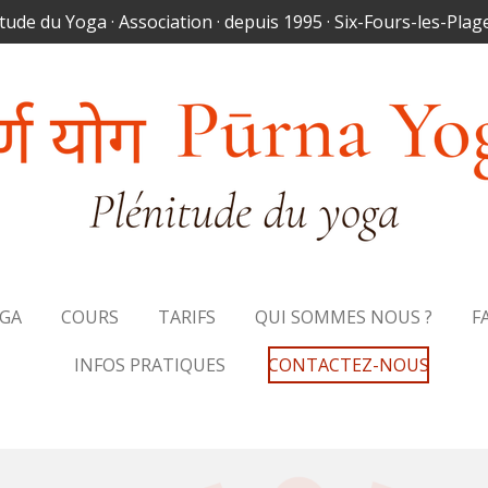
tude du Yoga · Association · depuis 1995 · Six-Fours-les-Plage
OGA
COURS
TARIFS
QUI SOMMES NOUS ?
F
INFOS PRATIQUES
CONTACTEZ-NOUS