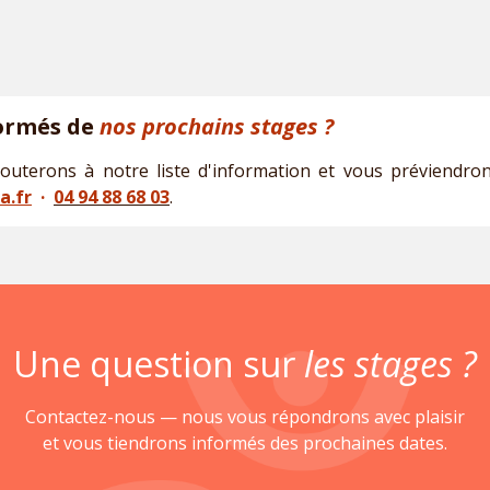
ormés de
nos prochains stages ?
uterons à notre liste d'information et vous préviendro
a.fr
·
04 94 88 68 03
.
Une question sur
les
stages ?
Contactez-nous — nous vous répondrons avec plaisir
et vous tiendrons informés des prochaines dates.