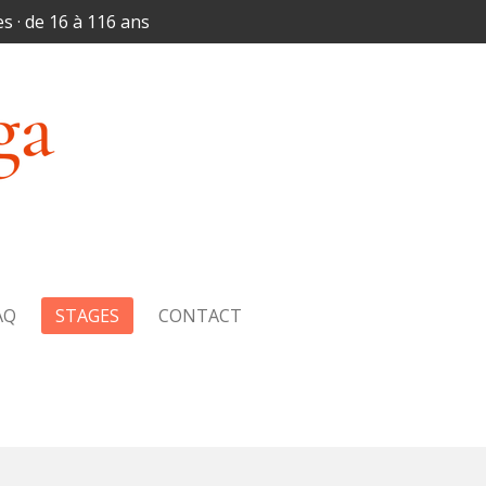
s · de 16 à 116 ans
AQ
STAGES
CONTACT